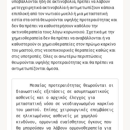
υποβάλλονται ήδη σε ακτινοβολία, πρέπει να λάβουν
μετεγχειρητικά ακτινοβολία ή αντιμετωπίζουν κάποια
επιπλοκή από τον νωτιαίο μυελό ή μια μεταστατική
εστία στα οστά θεωρούνται υψηλής προτεραιότητας και
δεν θα πρέπει να καθυστερήσουν καθόλου την
ακτινοθεραπεία τους λόγω κορωνοιού. Σχετικά με την
χημειοθεραπεία δεν θα πρέπει να αναβάλλονται ή να
καθυστερούν οι χημειοθεραπείες στον πρώιμο καρκίνο
του μαστού, στις νεοεπικουρικές θεραπείες καθώς και
στις υποτροπές. Όλες οι ανωτέρω περιπτώσεις
θεωρούνται υψηλής προτεραιότητας και θα πρέπει να
αντιμετωπίζονται άμεσα.
      Μεσαίας προτεραιότητας θεωρούνται οι 
διανωστικές εξετάσεις σε ασυμπτωματικούς 
ασθενείς και ο αρχικός έλεγχος για 
μεταστατική νόσο σε νεοδιαγνωσμένο καρκίνο 
του μαστού. Επίσης χειρουργικές επεμβάσεις 
σε ηλικιωμένους ασθενείς με χαμηλού 
κινδύνου, ορμονικά ευαίσθητους όγκους που 
θα μπορούσαν να λάβουν ορμονοθεραπεία για 