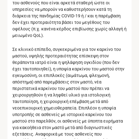
του ασθενούς που είναι αρκετά σταθερή ώστε οι
υπηρεσίες να μπορούν να καθυστερήσουν κατά τη
διάρκεια της πανδημίας COVID-19 ή / και η παρέμβαση
δεν έχει προτεραιότητα βάσει του μεγέθους του
οφέλους (π.χ. κανένα κέρδος επιβίωσης χωρίς αλλαγή ή
μειωμένο QoL).
Σε κλινικό επίπεδο, συγκεκριμένα για τον καρκίνο του
μαστού, υψηλής προτεραιότητας επίσκεψη στον
θεράποντα ιατρό είναι η ψηλάφηση ογκιδίου (που δεν
έχει ταυτοποιηθεί), η υποψία καρκίνου του μαστού στην
εγκυμοσύνη, οι επιπλοκές (αιμάτωμα, φλεγμονή,
απόστημα) από παρεμβάσεις στον μαστό, νέα
περιστατικά καρκίνου του μαστού που πρέπει να
χειρουργηθούν ή να ληφθεί υλικό για ιστολογική
ταυτοποίηση, η χειρουργική επέμβαση μετά από
νεοεπικουρική χημειοθεραπεία. Επιπλέον η υποψία
υποτροπής σε ασθενείς με ιστορικό καρκίνου του
μαστού στο παρελθόν, οι ασθενείς με ύποπτα ευρήματα
για κακοήθεια στον μαστό μετά από διαγνωστικές
εξετάσεις. Αναφορικά με τους ασθενείς που