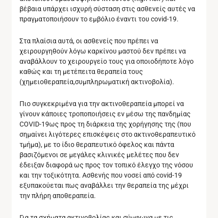
βέβαια υπάρχει ισχυρή σύσταση στις ασθενείς αυτές να
πραγματοποιήσουν το εμβόλιο έναντι του covid-19.
Στα πλαίσια αυτά, οι ασθενείς που πρέπει να
χειρουργηθούν λόγω καρκίνου μαστού δεν πρέπει να
αναβάλλουν το χειρουργείο τους για οποιοδήποτε λόγο
καθώς και τη μετέπειτα θεραπεία τους
(χημειοθεραπεία,συμπληρωματική ακτινοβολία).
Πιο συγκεκριμένα για την ακτινοθεραπεία μπορεί να
γίνουν κάποιες τροποποιήσεις εν μέσω της πανδημίας
COVID-19ως προς τη διάρκεια της χορήγησης της (που
σημαίνει λιγότερες επισκέψεις στο ακτινοθεραπευτικό
τμήμα), με το ίδιο θεραπευτικό όφελος και πάντα
βασιζόμενοι σε μεγάλες κλινικές μελέτες που δεν
έδειξαν διαφορά ως προς τον τοπικό έλεγχο της νόσου
και την τοξικότητα. Ασθενής που νοσεί από covid-19
εξυπακούεται πως αναβάλλει την θεραπεία της μέχρι
την πλήρη αποθεραπεία.
Για τα σχήματα ακτινοβολίας και σύμφωνα με τις