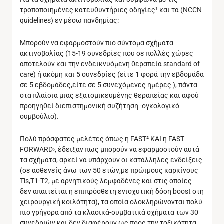
τροποποιημένες κατευθυντήριες οδηγίες¹ και τα (NCCN
quidelines) εν μέσω πανδημίας:
Μπορούν να εφαρμοστούν πιο σύντομα σχήματα
ακτινοβολίας (15-19 συνεδρίες που σε πολλές χώρες
αποτελούν και την ενδεικνυόμενη θεραπεία standard of
care) ή ακόμη και 5 συνεδρίες (είτε 1 φορά την εβδομάδα
σε 5 εβδομάδες,είτε σε 5 συνεχόμενες ημέρες ), πάντα
στα πλαίσια μιας εξατομικευμένης θεραπείας και αφού
προηγηθεί διεπιστημονική συζήτηση -ογκολογικό
συμβούλιο).
Πολύ πρόσφατες μελέτες όπως η FAST² KAI η FAST
FORWARDᶾ, έδειξαν πως μπορούν να εφαρμοστούν αυτά
τα σχήματα, αρκεί να υπάρχουν οι κατάλληλες ενδείξεις
(σε ασθενείς άνω των 50 ετών,με πρώιμους καρκίνους
Τis,T1-Τ2, με αρνητικούς λεμφαδένες και στις οποίες
δεν απαιτείται η επιπρόσθετη ενισχυτική δόση boost στη
χειρουργική κοιλότητα), τα οποία ολοκληρώνονται πολύ
πιο γρήγορα από τα κλασικά-συμβατικά σχήματα των 30
συνεδριών και δεν διαφέρουν ως προς την τοξικότητα