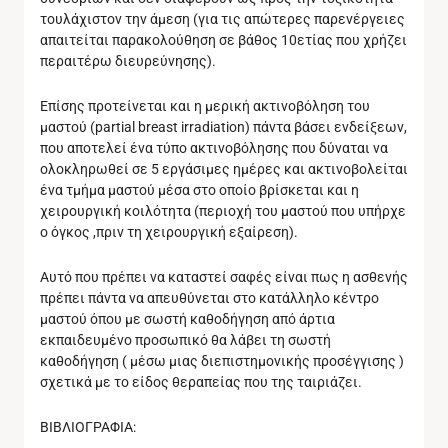
τουλάχιστον την άμεση (για τις απώτερες παρενέργειες
απαιτείται παρακολούθηση σε βάθος 10ετίας που χρήζει
περαιτέρω διευρεύνησης).
Επίσης προτείνεται και η μερική ακτινοβόληση του
μαστού (partial breast irradiation) πάντα βάσει ενδείξεων,
που αποτελεί ένα τύπο ακτινοβόλησης που δύναται να
ολοκληρωθεί σε 5 εργάσιμες ημέρες και ακτινοβολείται
ένα τμήμα μαστού μέσα στο οποίο βρίσκεται και η
χειρουργική κοιλότητα (περιοχή του μαστού που υπήρχε
ο όγκος ,πριν τη χειρουργική εξαίρεση).
Αυτό που πρέπει να καταστεί σαφές είναι πως η ασθενής
πρέπει πάντα να απευθύνεται στο κατάλληλο κέντρο
μαστού όπου με σωστή καθοδήγηση από άρτια
εκπαιδευμένο προσωπικό θα λάβει τη σωστή
καθοδήγηση ( μέσω μιας διεπιστημονικής προσέγγισης )
σχετικά με το είδος θεραπείας που της ταιριάζει.
ΒΙΒΛΙΟΓΡΑΦΙΑ: