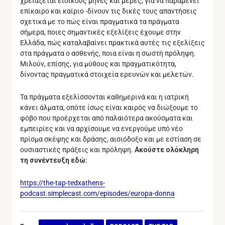
χρειάζεται ειδικούς μήνες και μέρες, για να παραμένει
επίκαιρο και καίριο -δίνουν τις δικές τους απαντήσεις
σχετικά με το πώς είναι πραγματικά τα πράγματα
σήμερα, ποιες σημαντικές εξελίξεις έχουμε στην
Ελλάδα, πώς καταλαβαίνει πρακτικά αυτές τις εξελίξεις
στα πράγματα ο ασθενής, ποια είναι η σωστή πρόληψη.
Μιλούν, επίσης, για μύθους και πραγματικότητα,
δίνοντας πραγματικά στοιχεία ερευνών και μελετών.
Τα πράγματα εξελίσσονται καθημερινά και η ιατρική
κάνει άλματα, οπότε ίσως είναι καιρός να διώξουμε το
φόβο που προέρχεται από παλαιότερα ακούσματα και
εμπειρίες και να αρχίσουμε να ενεργούμε υπό νέο
πρίσμα σκέψης και δράσης, αισιόδοξο και με εστίαση σε
ουσιαστικές πράξεις και πρόληψη.
Ακούστε ολόκληρη
τη συνέντευξη εδώ:
https://the-tap-tedxathens-
podcast.simplecast.com/episodes/europa-donna