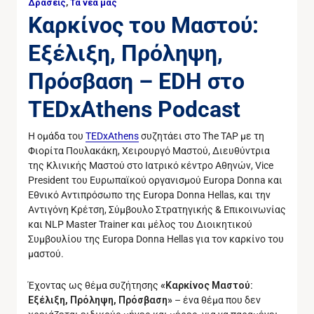
Δράσεις
,
Τα νέα μας
Καρκίνος του Μαστού:
Εξέλιξη, Πρόληψη,
Πρόσβαση – EDH στο
TEDxAthens Podcast
Η ομάδα του
TEDxAthens
συζητάει στο The TAP με τη
Φιορίτα Πουλακάκη, Χειρουργό Μαστού, Διευθύντρια
της Κλινικής Μαστού στο Ιατρικό κέντρο Αθηνών, Vice
President του Ευρωπαϊκού οργανισμού Europa Donna και
Εθνικό Αντιπρόσωπο της Europa Donna Hellas, και την
Αντιγόνη Κρέτση, Σύμβουλο Στρατηγικής & Επικοινωνίας
και NLP Master Trainer και μέλος του Διοικητικού
Συμβουλίου της Europa Donna Hellas για τον καρκίνο του
μαστού.
Έχοντας ως θέμα συζήτησης
«Καρκίνος Μαστού:
Εξέλιξη, Πρόληψη, Πρόσβαση»
– ένα θέμα που δεν