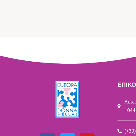
ΕΠΙΚΟ
Λεωφ
1044
(+30