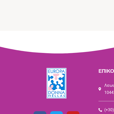
ΕΠΙΚΟ
Λεωφ
1044
(+30